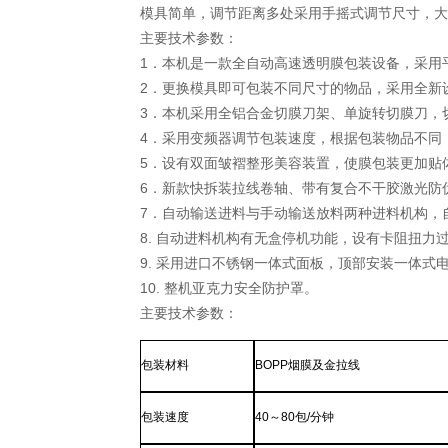
模具简单，调节距离多处采用手摇式调节尺寸，大
主要技术参数：
1．本机是一款全自动高速透明膜包装设备，采用
2．更换模具即可包装不同尺寸的物品，采用全新
3．本机采用全铝合金切膜刀架、单旋转切膜刀，
4．采用变频器调节包装速度，根据包装物品不同，
5．设有双面皱褶整形美容装置，使膜包装更加贴
6．新款快拆装拉线卷轴、带有复合不干胶激光防
7．自动输送进料与手动输送放料两种进料机构，
8. 自动进料机构有无盒停机功能，设有卡阻扭力
9. 采用进口不锈钢一体式面板，顶部安装一体式
10. 整机亚克力安全防护罩。
主要技术参数：
包装材料
BOPP烟膜及金拉线
包装速度
40～80包/分钟