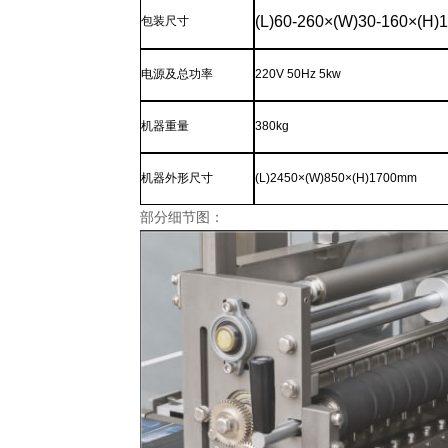
(L)60-260×(W)30-160×(H)
包装尺寸
电源及总功率
220V 50Hz 5kw
机器重量
3
8
0kg
机器外形尺寸
(L)2450×(W)850×(H)1700mm
部分细节图：