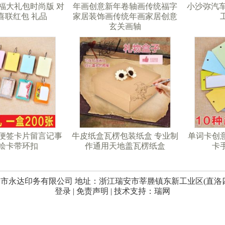
福大礼包时尚版 对
年画创意新年卷轴画传统福字
小沙弥汽车
喜联红包 礼品
家居装饰画传统年画家居创意
玄关画轴
便签卡片留言记事
牛皮纸盒瓦楞包装纸盒 专业制
单词卡创
绘卡带环扣
作通用天地盖瓦楞纸盒
卡
市永达印务有限公司 地址：浙江瑞安市莘塍镇东新工业区(直洛
登录
|
免责声明
| 技术支持：
瑞网