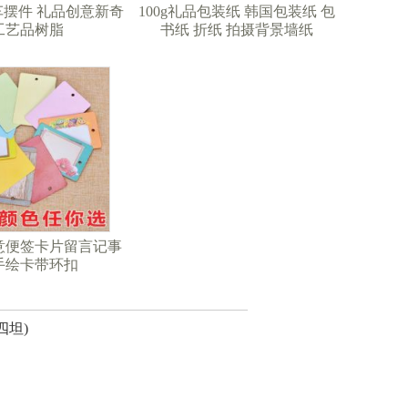
摆件 礼品创意新奇
100g礼品包装纸 韩国包装纸 包
工艺品树脂
书纸 折纸 拍摄背景墙纸
意便签卡片留言记事
手绘卡带环扣
四坦)