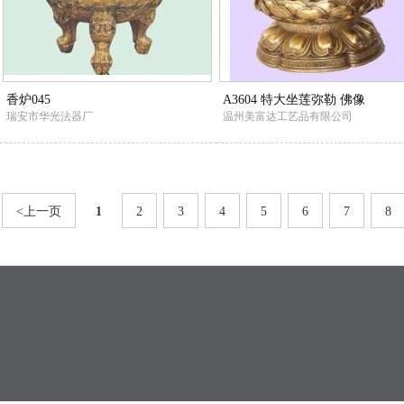
香炉045
A3604 特大坐莲弥勒 佛像
瑞安市华光法器厂
温州美富达工艺品有限公司
<上一页
1
2
3
4
5
6
7
8