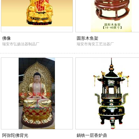
佛像
圆形木鱼架
瑞安市弘扬法器制品厂
瑞安市海安工艺法器厂
阿弥陀佛背光
鍋铁一层香炉鼎