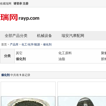
收藏瑞网
请登录
注册
全部产品分类
机械设备
瑞安汽摩配网
首页
>
产品库
>
化工/化学/能源
>
催化剂
其它
化工原料
聚
分类
催化剂
油脂
胶
催化剂
中共有
9
条记录