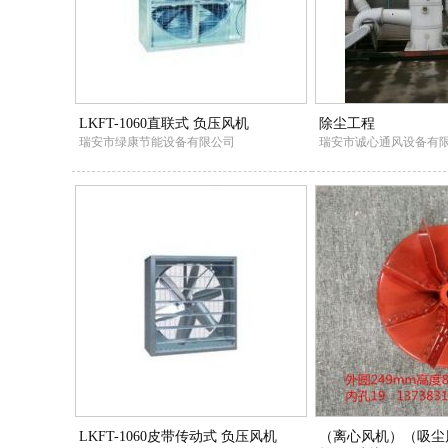
LKFT-1060直联式 负压风机
除尘工程
瑞安市绿康节能设备有限公司
瑞安市诚心通风设备有
LKFT-1060皮带传动式 负压风机
（离心风机）（吸尘