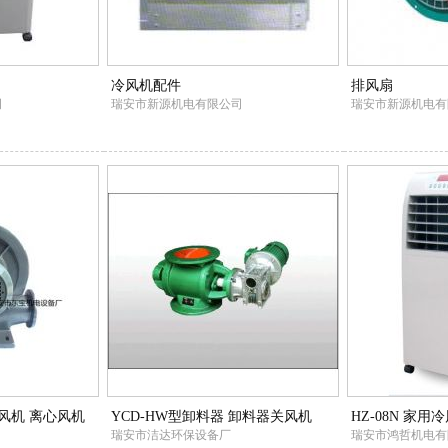
冷风机配件
排风扇
司
瑞安市新源机电有限公司
瑞安市新源机电有
风机 离心风机
YCD-HW型卸料器 卸料器关风机
HZ-08N 家用
瑞安市洁达环保设备厂
瑞安市鸿哲机电有