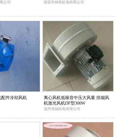
限公司
瑞安市林风机电有限公司
电机配件冷却风机
离心风机低噪音中压大风量 排烟风
机激光风机DF型300W
温州旭驰机电有限公司