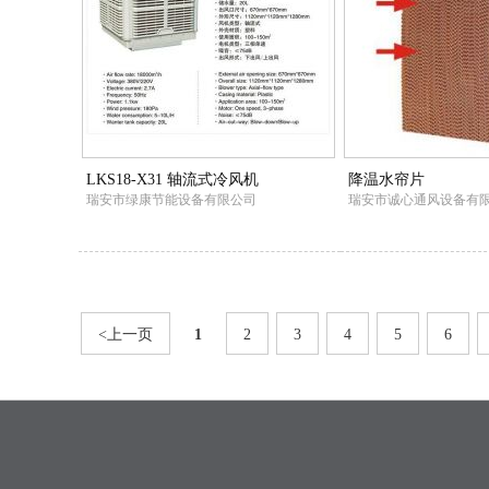
LKS18-X31 轴流式冷风机
降温水帘片
瑞安市绿康节能设备有限公司
瑞安市诚心通风设备有
<上一页
1
2
3
4
5
6