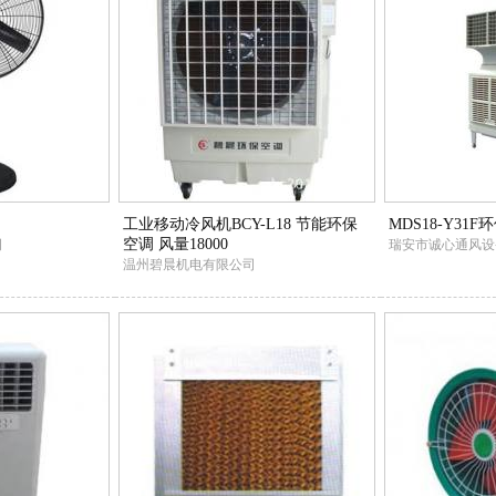
工业移动冷风机BCY-L18 节能环保
MDS18-Y31
空调 风量18000
司
瑞安市诚心通风设
温州碧晨机电有限公司