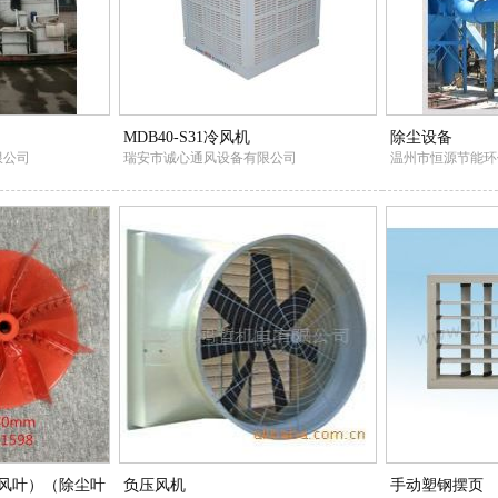
MDB40-S31冷风机
除尘设备
限公司
瑞安市诚心通风设备有限公司
温州市恒源节能环
风叶）（除尘叶
负压风机
手动塑钢摆页