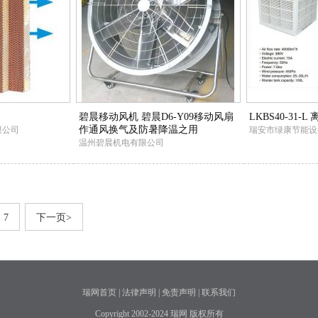
碧晨移动风机 碧晨D6-Y09移动风扇
LKBS40-31-
作通风换气及防暑降温之用
限公司
瑞安市绿康节能设
温州碧晨机电有限公司
7
下一页>
瑞网首页
|
法律声明
|
免责声明
|
联系我们
Copyright 2002-2024 瑞网 版权所有