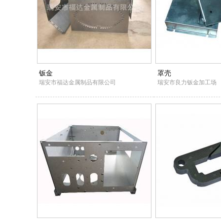
钣金
罩壳
瑞安市福达金属制品有限公司
瑞安市良力钣金加工场