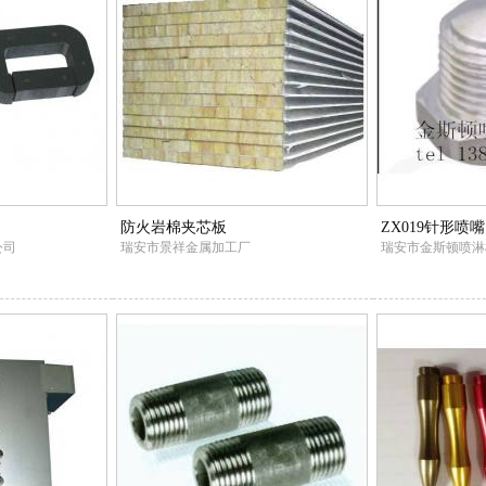
防火岩棉夹芯板
ZX019针形喷嘴
公司
瑞安市景祥金属加工厂
瑞安市金斯顿喷淋