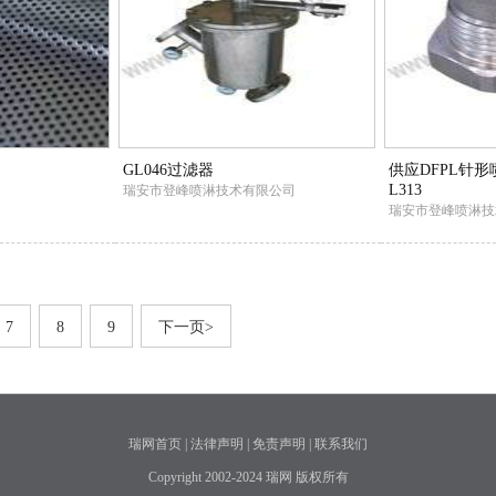
GL046过滤器
供应DFPL针
L313
瑞安市登峰喷淋技术有限公司
瑞安市登峰喷淋技
7
8
9
下一页>
瑞网首页
|
法律声明
|
免责声明
|
联系我们
Copyright 2002-2024 瑞网 版权所有